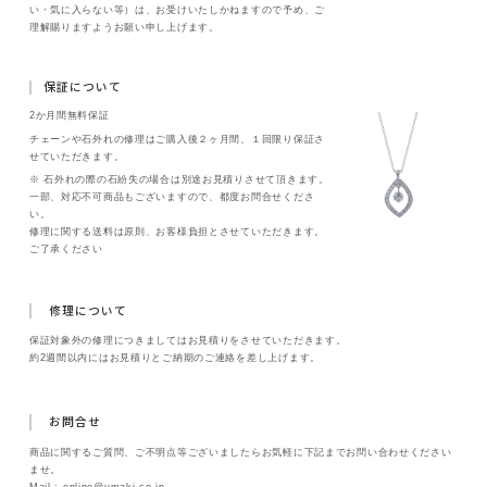
い・気に入らない等）は、お受けいたしかねますので予め、ご
理解賜りますようお願い申し上げます。
保証について
2か月間無料保証
チェーンや石外れの修理はご購入後２ヶ月間、１回限り保証さ
せていただきます。
※ 石外れの際の石紛失の場合は別途お見積りさせて頂きます。
一部、対応不可商品もございますので、都度お問合せくださ
い。
修理に関する送料は原則、お客様負担とさせていただきます。
ご了承ください
修理について
保証対象外の修理につきましてはお見積りをさせていただきます。
約2週間以内にはお見積りとご納期のご連絡を差し上げます。
お問合せ
商品に関するご質問、ご不明点等ございましたらお気軽に下記までお問い合わせください
ませ。
Mail :
online@umaki.co.jp