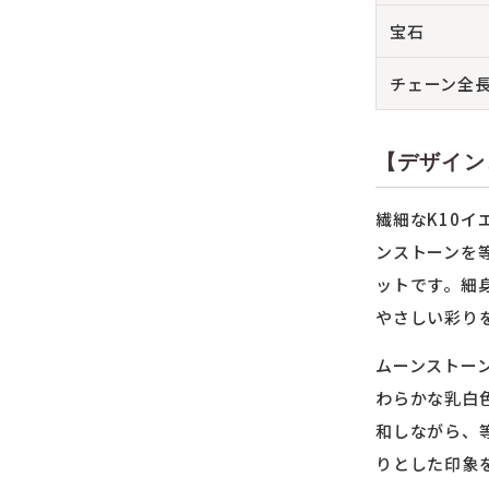
宝石
チェーン全
【デザイン
繊細なK10
ンストーンを
ットです。細
やさしい彩り
ムーンストー
わらかな乳白
和しながら、
りとした印象