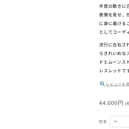
手首の動きに
表情を見せ、
に身に着ける
としてコーデ
流行に左右さ
らきれいめな
ドとムーンス
レスレットで
レビューを
44,000円
(
数量