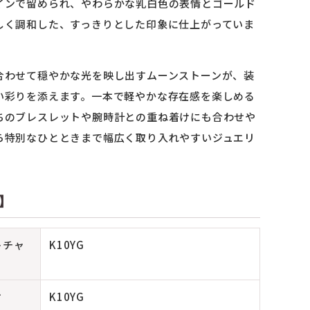
インで留められ、やわらかな乳白色の表情とゴールド
しく調和した、すっきりとした印象に仕上がっていま
合わせて穏やかな光を映し出すムーンストーンが、装
い彩りを添えます。一本で軽やかな存在感を楽しめる
ちのブレスレットや腕時計との重ね着けにも合わせや
ら特別なひとときまで幅広く取り入れやすいジュエリ
】
トチャ
K10YG
材
K10YG